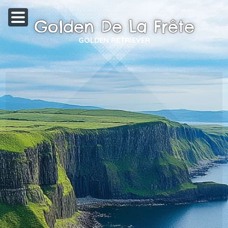
Golden De La Frête
GOLDEN RETRIEVER